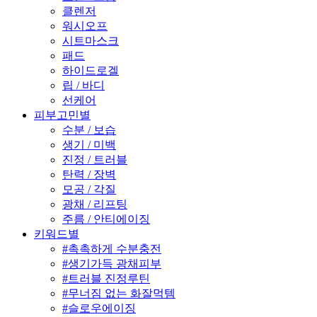
클렌저
워시오프
시트마스크
패드
하이드로겔
립 / 바디
선케어
피부고민별
수분 / 보습
생기 / 미백
진정 / 트러블
탄력 / 장벽
모공 / 각질
광채 / 리프팅
주름 / 안티에이징
키워드별
#촉촉하게 수분충전
#생기가득 광채피부
#트러블 진정루틴
#무너짐 없는 화잘먹템
#슬로우에이징