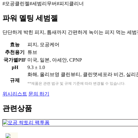
#모공클린젤
#세범리무버
#피지클리너
파워 멜팅 세범젤
단단하게 박힌 피지, 틈새까지 간편하게 녹이는 피지 먹는 세범
효능
피지, 모공케어
추천용기
튜브
국가별PIF
미국, 일본, 아세안, CPNP
pH
9.3 ± 1.0
화해, 올리브영 클린뷰티, 클린앳세포라 비건, 실리콘
규제
**제품은 관련 법규 및 규제 기준에 따라 변경될 수 있습니다.
위시리스트
문의 하기
관련상품