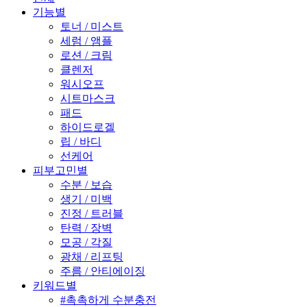
기능별
토너 / 미스트
세럼 / 앰플
로션 / 크림
클렌저
워시오프
시트마스크
패드
하이드로겔
립 / 바디
선케어
피부고민별
수분 / 보습
생기 / 미백
진정 / 트러블
탄력 / 장벽
모공 / 각질
광채 / 리프팅
주름 / 안티에이징
키워드별
#촉촉하게 수분충전