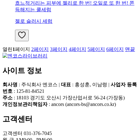
흐느적거리는 피부에 젤리로 한 번! 오일로 또 한 번! 쫀
득해지는 쿨세럼
젤로 슬러시 세럼
열린
1
페이지
2
페이지
3
페이지
4
페이지
5
페이지
6
페이지
맨끝
사이트 정보
회사명
: 주식회사 엔코스
|
대표
: 홍성훈, 이남령
|
사업자 등록
번호
: 125-81-84521
주소
: 18103 경기도 오산시 가장산업서로 56-24 (가장동)
개인정보관리책임자
: ancors (ancors-bs@ancors.co.kr)
고객센터
고객센터 031-376-7045
월-금 AM9:00 - PM6:00