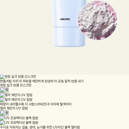
번들거림 지우기! 피부결 매끈하게 완성하기! 균일 밀착 완결 내기
핏팅 실크 완결 선스크린
태양이 내리쬘수록 더 사랑스러워진다! 자차에 혈색까지
컬러 체인지 UV 립밤
수시로 지워지는 입술, 광대, 눈가를 위한 UV차단 블랙 멀티밤